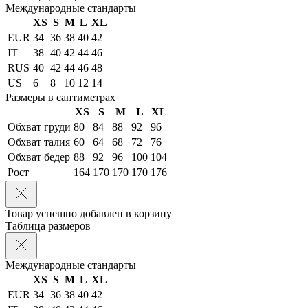
Международные стандарты
XS
S
M
L
XL
EUR
34
36
38
40
42
IT
38
40
42
44
46
RUS
40
42
44
46
48
US
6
8
10
12
14
Размеры в сантиметрах
XS
S
M
L
XL
Обхват груди
80
84
88
92
96
Обхват талия
60
64
68
72
76
Обхват бедер
88
92
96
100
104
Рост
164
170
170
170
176
Товар успешно добавлен в корзину
Таблица размеров
Международные стандарты
XS
S
M
L
XL
EUR
34
36
38
40
42