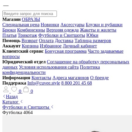
Магазин
ОБРАЗЫ
Специальная цена
Новинки
Аксессуары
Блузки и рубашки
Брюки
Комбинезоны
Верхняя одежда
Жакеты и жилеты
Платья
Трикотаж
Футболки и Свитшоты
Юбки
Помощь
Возврат
Оплата
Доставка
Таблица размеров
Аккаунт
Корзина
Избранное
Личный кабинет
Клиентский сервис
Бонусная программа
Часто задаваемые
вопросы
Юридический отдел
Соглашение на обработку персональных
данных
Условия использования сайта
Политика
конфиденциальности
Информация
Контакты
Адреса магазинов
О бренде
Поддержка
Info@cuvee.style
8 800 201 45 68
0
0
Назад
Каталог
Футболки и Свитшоты
Футболка 4064