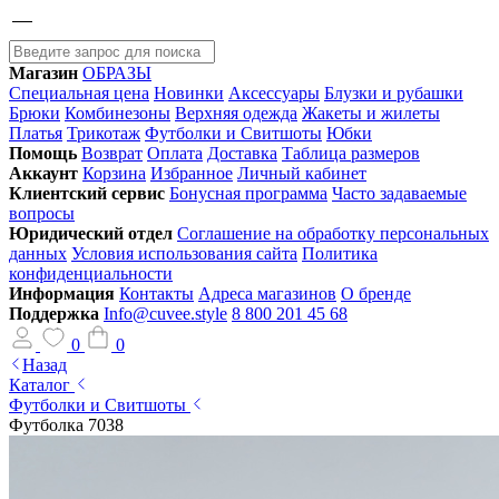
Магазин
ОБРАЗЫ
Специальная цена
Новинки
Аксессуары
Блузки и рубашки
Брюки
Комбинезоны
Верхняя одежда
Жакеты и жилеты
Платья
Трикотаж
Футболки и Свитшоты
Юбки
Помощь
Возврат
Оплата
Доставка
Таблица размеров
Аккаунт
Корзина
Избранное
Личный кабинет
Клиентский сервис
Бонусная программа
Часто задаваемые
вопросы
Юридический отдел
Соглашение на обработку персональных
данных
Условия использования сайта
Политика
конфиденциальности
Информация
Контакты
Адреса магазинов
О бренде
Поддержка
Info@cuvee.style
8 800 201 45 68
0
0
Назад
Каталог
Футболки и Свитшоты
Футболка 7038