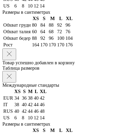
US
6
8
10
12
14
Размеры в сантиметрах
XS
S
M
L
XL
Обхват груди
80
84
88
92
96
Обхват талия
60
64
68
72
76
Обхват бедер
88
92
96
100
104
Рост
164
170
170
170
176
Товар успешно добавлен в корзину
Таблица размеров
Международные стандарты
XS
S
M
L
XL
EUR
34
36
38
40
42
IT
38
40
42
44
46
RUS
40
42
44
46
48
US
6
8
10
12
14
Размеры в сантиметрах
XS
S
M
L
XL