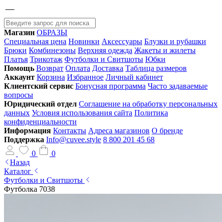
Магазин
ОБРАЗЫ
Специальная цена
Новинки
Аксессуары
Блузки и рубашки
Брюки
Комбинезоны
Верхняя одежда
Жакеты и жилеты
Платья
Трикотаж
Футболки и Свитшоты
Юбки
Помощь
Возврат
Оплата
Доставка
Таблица размеров
Аккаунт
Корзина
Избранное
Личный кабинет
Клиентский сервис
Бонусная программа
Часто задаваемые
вопросы
Юридический отдел
Соглашение на обработку персональных
данных
Условия использования сайта
Политика
конфиденциальности
Информация
Контакты
Адреса магазинов
О бренде
Поддержка
Info@cuvee.style
8 800 201 45 68
0
0
Назад
Каталог
Футболки и Свитшоты
Футболка 7038