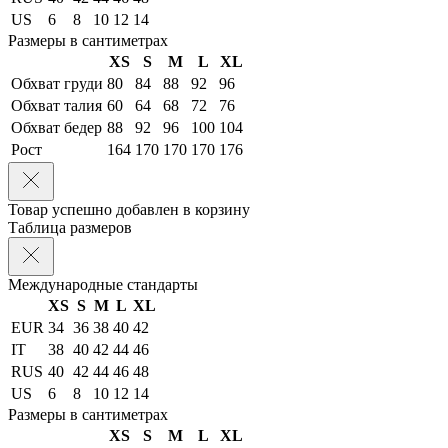
US
6
8
10
12
14
Размеры в сантиметрах
XS
S
M
L
XL
Обхват груди
80
84
88
92
96
Обхват талия
60
64
68
72
76
Обхват бедер
88
92
96
100
104
Рост
164
170
170
170
176
Товар успешно добавлен в корзину
Таблица размеров
Международные стандарты
XS
S
M
L
XL
EUR
34
36
38
40
42
IT
38
40
42
44
46
RUS
40
42
44
46
48
US
6
8
10
12
14
Размеры в сантиметрах
XS
S
M
L
XL