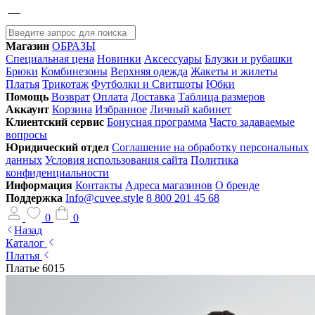
Магазин
ОБРАЗЫ
Специальная цена
Новинки
Аксессуары
Блузки и рубашки
Брюки
Комбинезоны
Верхняя одежда
Жакеты и жилеты
Платья
Трикотаж
Футболки и Свитшоты
Юбки
Помощь
Возврат
Оплата
Доставка
Таблица размеров
Аккаунт
Корзина
Избранное
Личный кабинет
Клиентский сервис
Бонусная программа
Часто задаваемые
вопросы
Юридический отдел
Соглашение на обработку персональных
данных
Условия использования сайта
Политика
конфиденциальности
Информация
Контакты
Адреса магазинов
О бренде
Поддержка
Info@cuvee.style
8 800 201 45 68
0
0
Назад
Каталог
Платья
Платье 6015