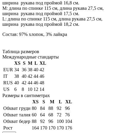
ширина рукава под проймой 16,8 см.
М: длина по спинке 115 см, длина рукава 27,5 см,
ширина рукава под проймой 17,5 см.
L: длина по спинке 115 см, длина рукава 27,5 см,
ширина рукава под проймой 18,2 см.
Состав: 97% хлопок, 3% лайкра
Таблица размеров
Международные стандарты
XS
S
M
L
XL
EUR
34
36
38
40
42
IT
38
40
42
44
46
RUS
40
42
44
46
48
US
6
8
10
12
14
Размеры в сантиметрах
XS
S
M
L
XL
Обхват груди
80
84
88
92
96
Обхват талия
60
64
68
72
76
Обхват бедер
88
92
96
100
104
Рост
164
170
170
170
176