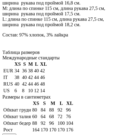
ширина рукава под проймой 16,8 см.
М: длина по спинке 115 см, длина рукава 27,5 см,
ширина рукава под проймой 17,5 см.
L: длина по спинке 115 см, длина рукава 27,5 см,
ширина рукава под проймой 18,2 см.
Состав: 97% хлопок, 3% лайкра
Таблица размеров
Международные стандарты
XS
S
M
L
XL
EUR
34
36
38
40
42
IT
38
40
42
44
46
RUS
40
42
44
46
48
US
6
8
10
12
14
Размеры в сантиметрах
XS
S
M
L
XL
Обхват груди
80
84
88
92
96
Обхват талия
60
64
68
72
76
Обхват бедер
88
92
96
100
104
Рост
164
170
170
170
176