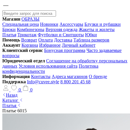
Магазин
ОБРАЗЫ
Специальная цена
Новинки
Аксессуары
Блузки и рубашки
Брюки
Комбинезоны
Верхняя одежда
Жакеты и жилеты
Платья
Трикотаж
Футболки и Свитшоты
Юбки
Помощь
Возврат
Оплата
Доставка
Таблица размеров
Аккаунт
Корзина
Избранное
Личный кабинет
Клиентский сервис
Бонусная программа
Часто задаваемые
вопросы
Юридический отдел
Соглашение на обработку персональных
данных
Условия использования сайта
Политика
конфиденциальности
Информация
Контакты
Адреса магазинов
О бренде
Поддержка
Info@cuvee.style
8 800 201 45 68
0
0
Назад
Каталог
Платья
Платье 6015