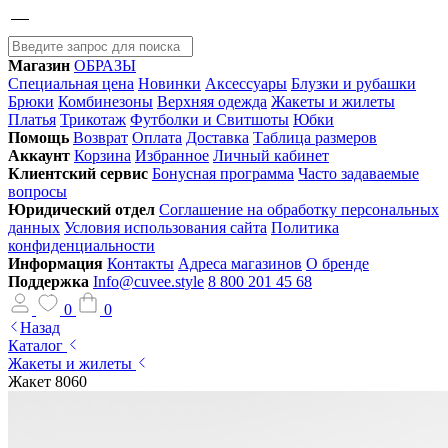
Магазин
ОБРАЗЫ
Специальная цена
Новинки
Аксессуары
Блузки и рубашки
Брюки
Комбинезоны
Верхняя одежда
Жакеты и жилеты
Платья
Трикотаж
Футболки и Свитшоты
Юбки
Помощь
Возврат
Оплата
Доставка
Таблица размеров
Аккаунт
Корзина
Избранное
Личный кабинет
Клиентский сервис
Бонусная программа
Часто задаваемые
вопросы
Юридический отдел
Соглашение на обработку персональных
данных
Условия использования сайта
Политика
конфиденциальности
Информация
Контакты
Адреса магазинов
О бренде
Поддержка
Info@cuvee.style
8 800 201 45 68
0
0
Назад
Каталог
Жакеты и жилеты
Жакет 8060