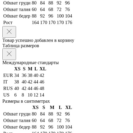
Обхват груди
80
84
88
92
96
Обхват талия
60
64
68
72
76
Обхват бедер
88
92
96
100
104
Рост
164
170
170
170
176
Товар успешно добавлен в корзину
Таблица размеров
Международные стандарты
XS
S
M
L
XL
EUR
34
36
38
40
42
IT
38
40
42
44
46
RUS
40
42
44
46
48
US
6
8
10
12
14
Размеры в сантиметрах
XS
S
M
L
XL
Обхват груди
80
84
88
92
96
Обхват талия
60
64
68
72
76
Обхват бедер
88
92
96
100
104