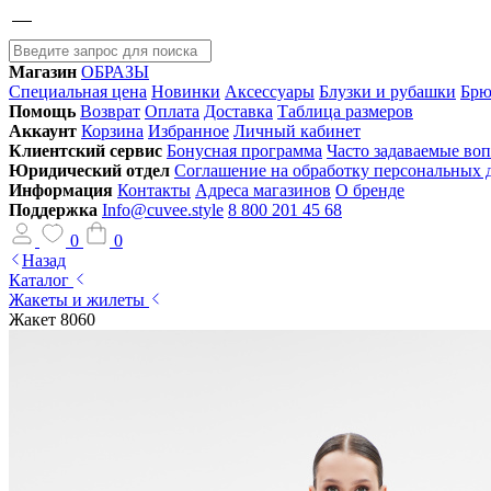
Магазин
ОБРАЗЫ
Специальная цена
Новинки
Аксессуары
Блузки и рубашки
Брю
Помощь
Возврат
Оплата
Доставка
Таблица размеров
Аккаунт
Корзина
Избранное
Личный кабинет
Клиентский сервис
Бонусная программа
Часто задаваемые во
Юридический отдел
Соглашение на обработку персональных
Информация
Контакты
Адреса магазинов
О бренде
Поддержка
Info@cuvee.style
8 800 201 45 68
0
0
Назад
Каталог
Жакеты и жилеты
Жакет 8060