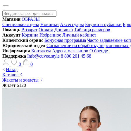
Магазин
ОБРАЗЫ
Специальная цена
Новинки
Аксессуары
Блузки и рубашки
Брю
Помощь
Возврат
Оплата
Доставка
Таблица размеров
Аккаунт
Корзина
Избранное
Личный кабинет
Клиентский сервис
Бонусная программа
Часто задаваемые во
Юридический отдел
Соглашение на обработку персональных
Информация
Контакты
Адреса магазинов
О бренде
Поддержка
Info@cuvee.style
8 800 201 45 68
0
0
Назад
Каталог
Жакеты и жилеты
Жилет 6120