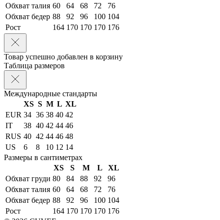
Обхват талия
60
64
68
72
76
Обхват бедер
88
92
96
100
104
Рост
164
170
170
170
176
Товар успешно добавлен в корзину
Таблица размеров
Международные стандарты
XS
S
M
L
XL
EUR
34
36
38
40
42
IT
38
40
42
44
46
RUS
40
42
44
46
48
US
6
8
10
12
14
Размеры в сантиметрах
XS
S
M
L
XL
Обхват груди
80
84
88
92
96
Обхват талия
60
64
68
72
76
Обхват бедер
88
92
96
100
104
Рост
164
170
170
170
176