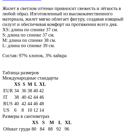
Жилет в светлом оттенке привносит свежесть и лёгкость в
любой образ. Изготовленный из высококачественного
материала, жилет мягко облегает фигуру, создавая изящный
силуэт и обеспечивая комфорт на протяжении всего дня.
XS: длина по спинке 37 см.
S: длина по спинке 37 см.
М: длина по спинке 38 см.
L: длина по спинке 39 см.
Состав: 97% хлопок, 3% лайкра
Таблица размеров
Международные стандарты
XS
S
M
L
XL
EUR
34
36
38
40
42
IT
38
40
42
44
46
RUS
40
42
44
46
48
US
6
8
10
12
14
Размеры в сантиметрах
XS
S
M
L
XL
Обхват груди
80
84
88
92
96