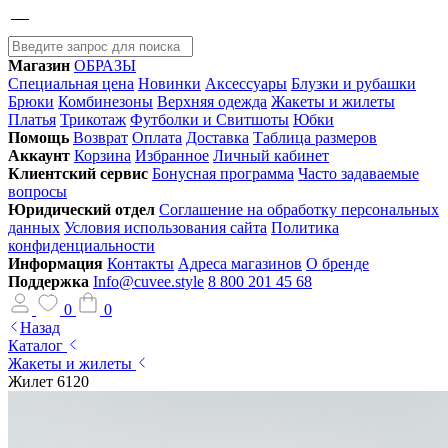
Магазин
ОБРАЗЫ
Специальная цена
Новинки
Аксессуары
Блузки и рубашки
Брюки
Комбинезоны
Верхняя одежда
Жакеты и жилеты
Платья
Трикотаж
Футболки и Свитшоты
Юбки
Помощь
Возврат
Оплата
Доставка
Таблица размеров
Аккаунт
Корзина
Избранное
Личный кабинет
Клиентский сервис
Бонусная программа
Часто задаваемые
вопросы
Юридический отдел
Соглашение на обработку персональных
данных
Условия использования сайта
Политика
конфиденциальности
Информация
Контакты
Адреса магазинов
О бренде
Поддержка
Info@cuvee.style
8 800 201 45 68
0
0
Назад
Каталог
Жакеты и жилеты
Жилет 6120