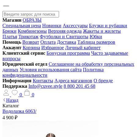
Магазин
ОБРАЗЫ
Специальная цена
Новинки
Аксессуары
Блузки и рубашки
Брюки
Комбинезоны
Верхняя одежда
Жакеты и жилеты
Платья
Трикотаж
Футболки и Свитшоты
Юбки
Помощь
Возврат
Оплата
Доставка
Таблица размеров
Аккаунт
Корзина
Избранное
Личный кабинет
Клиентский сервис
Бонусная программа
Часто задаваемые
вопросы
Юридический отдел
Соглашение на обработку персональных
данных
Условия использования сайта
Политика
конфиденциальности
Информация
Контакты
Адреса магазинов
О бренде
Поддержка
Info@cuvee.style
8 800 201 45 68
0
0
Назад
Каталог
Водолазка 6063/
4 900 ₽