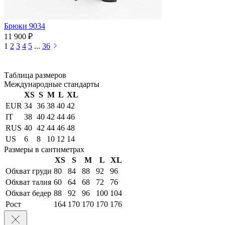
Брюки 9034
11 900 ₽
1
2
3
4
5
...
36
Таблица размеров
Международные стандарты
XS
S
M
L
XL
EUR
34
36
38
40
42
IT
38
40
42
44
46
RUS
40
42
44
46
48
US
6
8
10
12
14
Размеры в сантиметрах
XS
S
M
L
XL
Обхват груди
80
84
88
92
96
Обхват талия
60
64
68
72
76
Обхват бедер
88
92
96
100
104
Рост
164
170
170
170
176