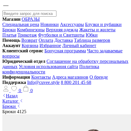
Магазин
ОБРАЗЫ
Специальная цена
Новинки
Аксессуары
Блузки и рубашки
Брюки
Комбинезоны
Верхняя одежда
Жакеты и жилеты
Платья
Трикотаж
Футболки и Свитшоты
Юбки
Помощь
Возврат
Оплата
Доставка
Таблица размеров
Аккаунт
Корзина
Избранное
Личный кабинет
Клиентский сервис
Бонусная программа
Часто задаваемые
вопросы
Юридический отдел
Соглашение на обработку персональных
данных
Условия использования сайта
Политика
конфиденциальности
Информация
Контакты
Адреса магазинов
О бренде
Поддержка
Info@cuvee.style
8 800 201 45 68
0
0
Назад
Каталог
Брюки
Брюки 4125