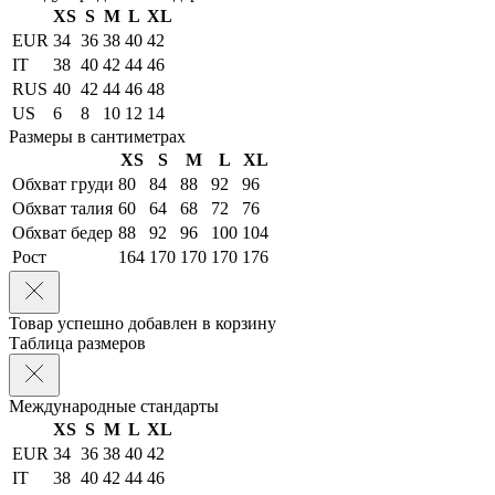
XS
S
M
L
XL
EUR
34
36
38
40
42
IT
38
40
42
44
46
RUS
40
42
44
46
48
US
6
8
10
12
14
Размеры в сантиметрах
XS
S
M
L
XL
Обхват груди
80
84
88
92
96
Обхват талия
60
64
68
72
76
Обхват бедер
88
92
96
100
104
Рост
164
170
170
170
176
Товар успешно добавлен в корзину
Таблица размеров
Международные стандарты
XS
S
M
L
XL
EUR
34
36
38
40
42
IT
38
40
42
44
46