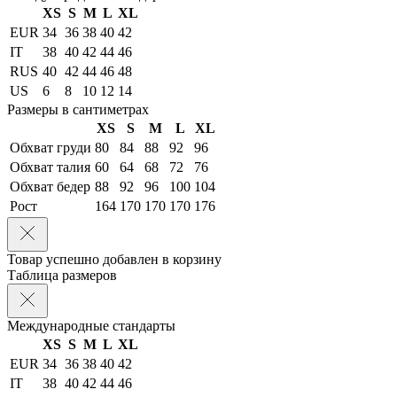
XS
S
M
L
XL
EUR
34
36
38
40
42
IT
38
40
42
44
46
RUS
40
42
44
46
48
US
6
8
10
12
14
Размеры в сантиметрах
XS
S
M
L
XL
Обхват груди
80
84
88
92
96
Обхват талия
60
64
68
72
76
Обхват бедер
88
92
96
100
104
Рост
164
170
170
170
176
Товар успешно добавлен в корзину
Таблица размеров
Международные стандарты
XS
S
M
L
XL
EUR
34
36
38
40
42
IT
38
40
42
44
46