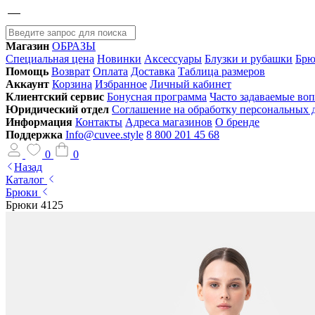
Магазин
ОБРАЗЫ
Специальная цена
Новинки
Аксессуары
Блузки и рубашки
Брю
Помощь
Возврат
Оплата
Доставка
Таблица размеров
Аккаунт
Корзина
Избранное
Личный кабинет
Клиентский сервис
Бонусная программа
Часто задаваемые во
Юридический отдел
Соглашение на обработку персональных
Информация
Контакты
Адреса магазинов
О бренде
Поддержка
Info@cuvee.style
8 800 201 45 68
0
0
Назад
Каталог
Брюки
Брюки 4125