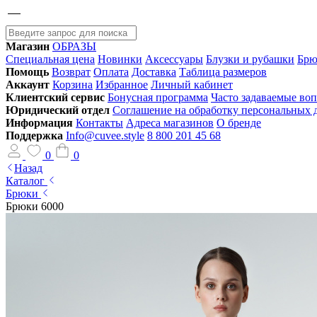
Магазин
ОБРАЗЫ
Специальная цена
Новинки
Аксессуары
Блузки и рубашки
Брю
Помощь
Возврат
Оплата
Доставка
Таблица размеров
Аккаунт
Корзина
Избранное
Личный кабинет
Клиентский сервис
Бонусная программа
Часто задаваемые во
Юридический отдел
Соглашение на обработку персональных
Информация
Контакты
Адреса магазинов
О бренде
Поддержка
Info@cuvee.style
8 800 201 45 68
0
0
Назад
Каталог
Брюки
Брюки 6000