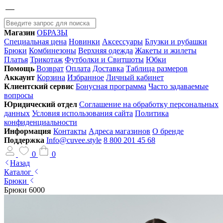
Магазин
ОБРАЗЫ
Специальная цена
Новинки
Аксессуары
Блузки и рубашки
Брюки
Комбинезоны
Верхняя одежда
Жакеты и жилеты
Платья
Трикотаж
Футболки и Свитшоты
Юбки
Помощь
Возврат
Оплата
Доставка
Таблица размеров
Аккаунт
Корзина
Избранное
Личный кабинет
Клиентский сервис
Бонусная программа
Часто задаваемые
вопросы
Юридический отдел
Соглашение на обработку персональных
данных
Условия использования сайта
Политика
конфиденциальности
Информация
Контакты
Адреса магазинов
О бренде
Поддержка
Info@cuvee.style
8 800 201 45 68
0
0
Назад
Каталог
Брюки
Брюки 6000