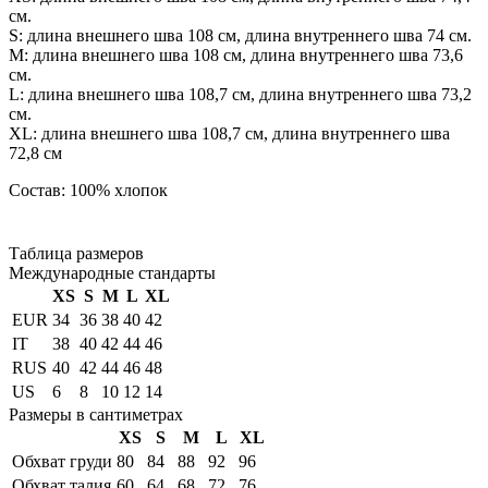
см.
S: длина внешнего шва 108 см, длина внутреннего шва 74 см.
М: длина внешнего шва 108 см, длина внутреннего шва 73,6
см.
L: длина внешнего шва 108,7 см, длина внутреннего шва 73,2
см.
XL: длина внешнего шва 108,7 см, длина внутреннего шва
72,8 см
Состав: 100% хлопок
Таблица размеров
Международные стандарты
XS
S
M
L
XL
EUR
34
36
38
40
42
IT
38
40
42
44
46
RUS
40
42
44
46
48
US
6
8
10
12
14
Размеры в сантиметрах
XS
S
M
L
XL
Обхват груди
80
84
88
92
96
Обхват талия
60
64
68
72
76