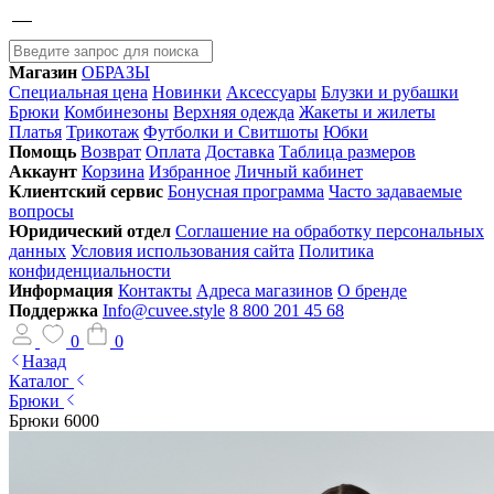
Магазин
ОБРАЗЫ
Специальная цена
Новинки
Аксессуары
Блузки и рубашки
Брюки
Комбинезоны
Верхняя одежда
Жакеты и жилеты
Платья
Трикотаж
Футболки и Свитшоты
Юбки
Помощь
Возврат
Оплата
Доставка
Таблица размеров
Аккаунт
Корзина
Избранное
Личный кабинет
Клиентский сервис
Бонусная программа
Часто задаваемые
вопросы
Юридический отдел
Соглашение на обработку персональных
данных
Условия использования сайта
Политика
конфиденциальности
Информация
Контакты
Адреса магазинов
О бренде
Поддержка
Info@cuvee.style
8 800 201 45 68
0
0
Назад
Каталог
Брюки
Брюки 6000