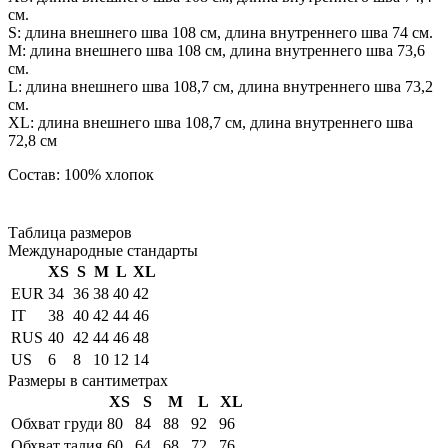
см.
S: длина внешнего шва 108 см, длина внутреннего шва 74 см.
М: длина внешнего шва 108 см, длина внутреннего шва 73,6
см.
L: длина внешнего шва 108,7 см, длина внутреннего шва 73,2
см.
XL: длина внешнего шва 108,7 см, длина внутреннего шва
72,8 см
Состав: 100% хлопок
Таблица размеров
Международные стандарты
XS
S
M
L
XL
EUR
34
36
38
40
42
IT
38
40
42
44
46
RUS
40
42
44
46
48
US
6
8
10
12
14
Размеры в сантиметрах
XS
S
M
L
XL
Обхват груди
80
84
88
92
96
Обхват талия
60
64
68
72
76