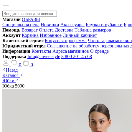
Магазин
ОБРАЗЫ
Специальная цена
Новинки
Аксессуары
Блузки и рубашки
Брю
Помощь
Возврат
Оплата
Доставка
Таблица размеров
Аккаунт
Корзина
Избранное
Личный кабинет
Клиентский сервис
Бонусная программа
Часто задаваемые во
Юридический отдел
Соглашение на обработку персональных
Информация
Контакты
Адреса магазинов
О бренде
Поддержка
Info@cuvee.style
8 800 201 45 68
0
0
Назад
Каталог
Юбки
Юбка 5090