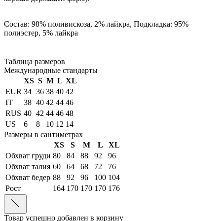
Состав: 98% поливискоза, 2% лайкра, Подкладка: 95%
полиэстер, 5% лайкра
Таблица размеров
Международные стандарты
XS
S
M
L
XL
EUR
34
36
38
40
42
IT
38
40
42
44
46
RUS
40
42
44
46
48
US
6
8
10
12
14
Размеры в сантиметрах
XS
S
M
L
XL
Обхват груди
80
84
88
92
96
Обхват талия
60
64
68
72
76
Обхват бедер
88
92
96
100
104
Рост
164
170
170
170
176
Товар успешно добавлен в корзину