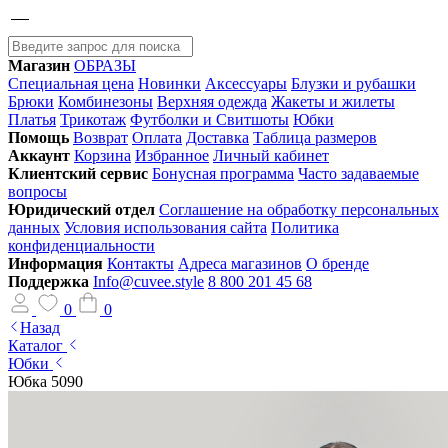
Магазин
ОБРАЗЫ
Специальная цена
Новинки
Аксессуары
Блузки и рубашки
Брюки
Комбинезоны
Верхняя одежда
Жакеты и жилеты
Платья
Трикотаж
Футболки и Свитшоты
Юбки
Помощь
Возврат
Оплата
Доставка
Таблица размеров
Аккаунт
Корзина
Избранное
Личный кабинет
Клиентский сервис
Бонусная программа
Часто задаваемые
вопросы
Юридический отдел
Соглашение на обработку персональных
данных
Условия использования сайта
Политика
конфиденциальности
Информация
Контакты
Адреса магазинов
О бренде
Поддержка
Info@cuvee.style
8 800 201 45 68
0
0
Назад
Каталог
Юбки
Юбка 5090