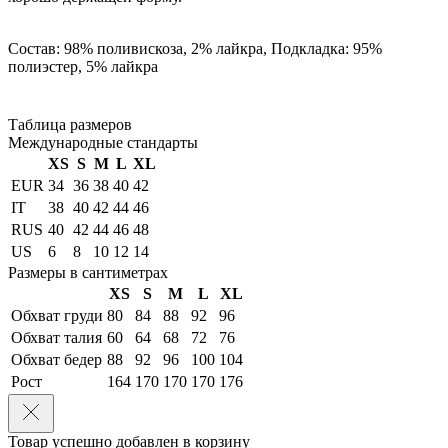
Состав: 98% поливискоза, 2% лайкра, Подкладка: 95%
полиэстер, 5% лайкра
Таблица размеров
Международные стандарты
XS
S
M
L
XL
EUR
34
36
38
40
42
IT
38
40
42
44
46
RUS
40
42
44
46
48
US
6
8
10
12
14
Размеры в сантиметрах
XS
S
M
L
XL
Обхват груди
80
84
88
92
96
Обхват талия
60
64
68
72
76
Обхват бедер
88
92
96
100
104
Рост
164
170
170
170
176
Товар успешно добавлен в корзину