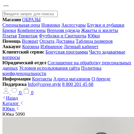
Магазин
ОБРАЗЫ
Специальная цена
Новинки
Аксессуары
Блузки и рубашки
Брюки
Комбинезоны
Верхняя одежда
Жакеты и жилеты
Платья
Трикотаж
Футболки и Свитшоты
Юбки
Помощь
Возврат
Оплата
Доставка
Таблица размеров
Аккаунт
Корзина
Избранное
Личный кабинет
Клиентский сервис
Бонусная программа
Часто задаваемые
вопросы
Юридический отдел
Соглашение на обработку персональных
данных
Условия использования сайта
Политика
конфиденциальности
Информация
Контакты
Адреса магазинов
О бренде
Поддержка
Info@cuvee.style
8 800 201 45 68
0
0
Назад
Каталог
Юбки
Юбка 5090